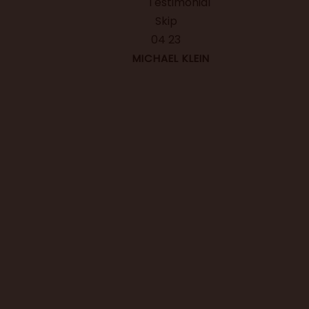
MICHAEL KLEIN
LASSEN SIE UNS HELFEN
Starten Sie Ihr Unternehmertum m
uns
Kontaktieren Sie uns noch heute, um mehr über unse
Dienstleistungen und wie wir Ihnen helfen können, z
erfahren.